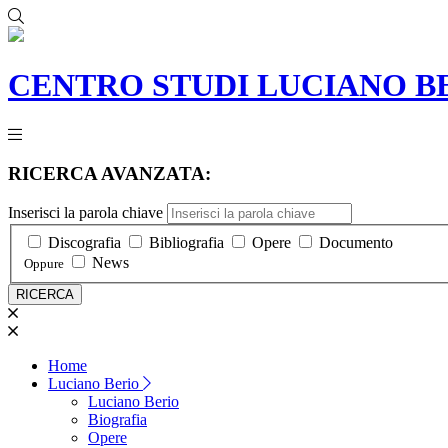
CENTRO STUDI
LUCIANO B
RICERCA AVANZATA:
Inserisci la parola chiave
Discografia
Bibliografia
Opere
Documento
News
Oppure
Home
Luciano Berio
Luciano Berio
Biografia
Opere